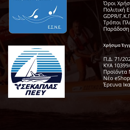
Όροι Χρήσ
Πολιτική 
GDPR/Γ.Κ.Π
Τρόποι Π
Παράδοση
Χρήσιμα Έγ
Π.Δ. 71/2
KYA 10399
Προϊόντα 
Νέο eShop
Έρευνα Ικ