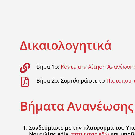
Hit enter to search or ESC to close
Δικαιολογητικά
Βήμα 1ο:
Κάντε την Αίτηση Ανανέωση
Βήμα 2ο:
Συμπληρώστε
το
Πιστοποιητ
Βήματα Ανανέωσης
Συνδεόμαστε με την πλατφόρμα του Υπ
Ναυτιλίας edla
πατώντας εδώ
και υποβ