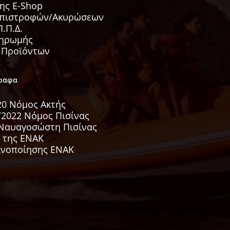
ης E-Shop
Επιστροφών/Ακυρώσεων
.Π.Δ.
ληρωμής
 Προϊόντων
γραφα
020 Νόμος Ακτής
/2022 Νόμος Πισίνας
Ναυαγοσώστη Πισίνας
 της ΕΝΑΚ
ανοποίησης ΕΝΑΚ