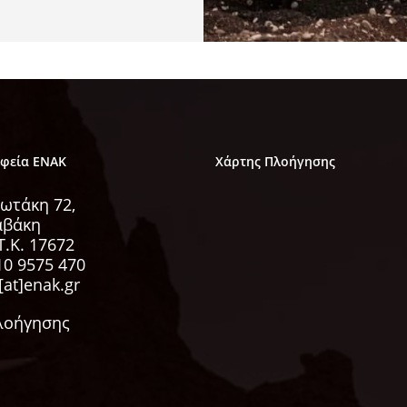
αφεία ΕΝΑΚ
Χάρτης Πλοήγησης
ωτάκη 72,
αβάκη
Τ.Κ. 17672
10 9575 470
[at]enak.gr
λοήγησης