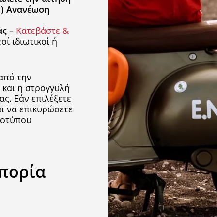
ii) Ανανέωση
ας
–
Κατεβάστε &
οί ιδιωτικοί ή
από την
 και η στρογγυλή
ας. Εάν επιλέξετε
αι να επικυρώσετε
τοτύπου
απορία