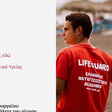
ς εδώ
ικό Υγείας
ουργείου
άλετε την αίτηση