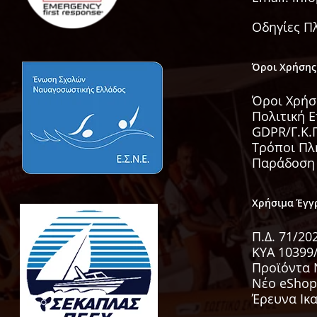
Οδηγίες Π
Όροι Χρήσης
Όροι Χρήσ
Πολιτική 
GDPR/Γ.Κ.Π
Τρόποι Π
Παράδοση
Χρήσιμα Έγ
Π.Δ. 71/2
KYA 10399
Προϊόντα 
Νέο eShop
Έρευνα Ικ