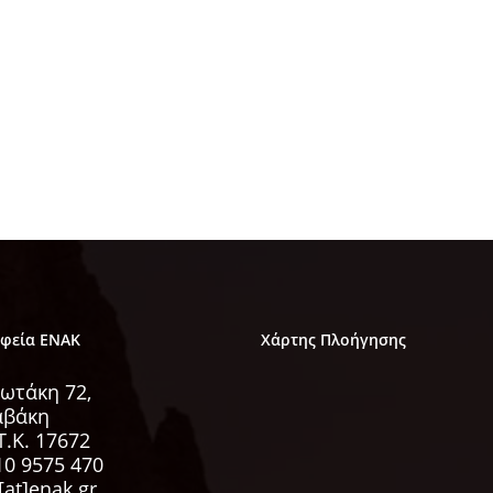
αφεία ΕΝΑΚ
Χάρτης Πλοήγησης
ωτάκη 72,
αβάκη
Τ.Κ. 17672
10 9575 470
[at]enak.gr