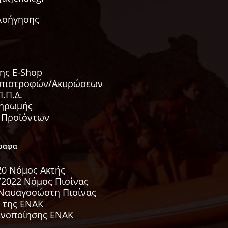
λοήγησης
ης E-Shop
Επιστροφών/Ακυρώσεων
.Π.Δ.
ληρωμής
 Προϊόντων
γραφα
020 Νόμος Ακτής
/2022 Νόμος Πισίνας
Ναυαγοσώστη Πισίνας
 της ΕΝΑΚ
ανοποίησης ΕΝΑΚ