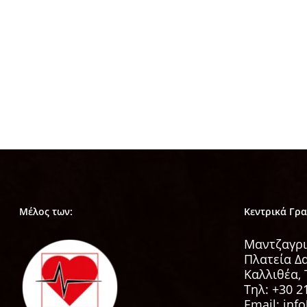
υβριδικά και ασυνόδευτα
αυτοκίνητα από τα πλοία!
«ΣΤΑ ΚΑΓΚΕΛΑ» ΟΙ ΑΚΤΟΠΛΟΪΚΕΣ
ΕΤΑΙΡΕΙΕΣ Στα κάγκελα” είναι
ακτοπλοϊκές εταιρίες της χώρας,
εταιρείες rent a…
28 Νοεμβρίου, 2023
Μέλος των:
Κεντρικά Γρ
Μαντζαγρι
Πλατεία Δ
Καλλιθέα, 
Τηλ:
+30 2
Email: info